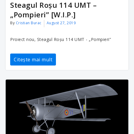
Steagul Roșu 114 UMT –
„Pompieri” [W.I.P.]
By
Cristian Burac
August 27, 2019
Proiect nou, Steagul Roșu 114 UMT - „Pompieri”
Citește mai mult