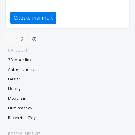
Citește mai mult
Posts
1
2
pagination
CATEGORII
3D Modeling
Antreprenoriat
Design
Hobby
Modelism
Numismatică
Recenzii – Cărți
POSTĂRI RECENTE