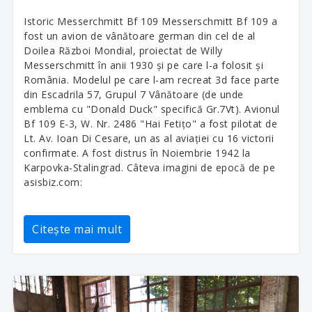
Istoric Messerchmitt Bf 109 Messerschmitt Bf 109 a
fost un avion de vânătoare german din cel de al
Doilea Război Mondial, proiectat de Willy
Messerschmitt în anii 1930 și pe care l-a folosit și
România. Modelul pe care l-am recreat 3d face parte
din Escadrila 57, Grupul 7 Vânătoare (de unde
emblema cu "Donald Duck" specifică Gr.7Vt). Avionul
Bf 109 E-3, W. Nr. 2486 "Hai Fetițo" a fost pilotat de
Lt. Av. Ioan Di Cesare, un as al aviației cu 16 victorii
confirmate. A fost distrus în Noiembrie 1942 la
Karpovka-Stalingrad. Câteva imagini de epocă de pe
asisbiz.com:
Citește mai mult