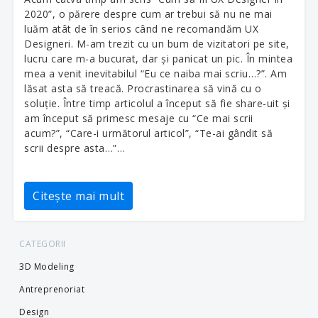
2020”, o părere despre cum ar trebui să nu ne mai
luăm atât de în serios când ne recomandăm UX
Designeri. M-am trezit cu un bum de vizitatori pe site,
lucru care m-a bucurat, dar și panicat un pic. În mintea
mea a venit inevitabilul “Eu ce naiba mai scriu…?”. Am
lăsat asta să treacă. Procrastinarea să vină cu o
soluție. Între timp articolul a început să fie share-uit și
am început să primesc mesaje cu “Ce mai scrii
acum?”, “Care-i următorul articol”, “Te-ai gândit să
scrii despre asta…”…
Citește mai mult
CATEGORII
3D Modeling
Antreprenoriat
Design