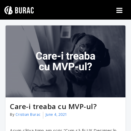
Skip
to
content
Care-i treaba cu MVP-ul?
By
Cristian Burac
June 4, 2021
Acum câtva timp am scris “Cum să fii UX Designer în