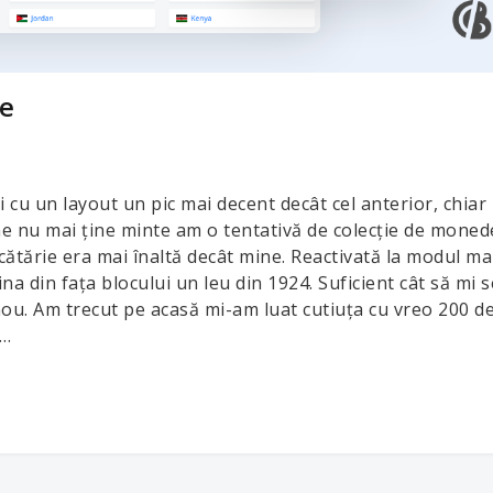
ne
cu un layout un pic mai decent decât cel anterior, chiar
ne nu mai ține minte am o tentativă de colecție de moned
tărie era mai înaltă decât mine. Reactivată la modul ma
na din fața blocului un leu din 1924. Suficient cât să mi s
nou. Am trecut pe acasă mi-am luat cutiuța cu vreo 200 d
p…