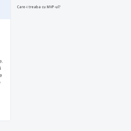
Care-i treaba cu MVP-ul?
e.
i
e
e