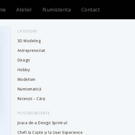
me
Atelier
Numistenta
Contact
CATEGORII
3D Modeling
Antreprenoriat
Design
Hobby
Modelism
Numismatică
Recenzii – Cărți
POSTĂRI RECENTE
Joaca de-a Design Sprint-ul
Chefi la Cuțite și la User Experience