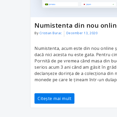
Numistenta din nou onli
By
Cristian Burac
December 13, 2020
Numistenta, acum este din nou online și 
dacă nici acesta nu este gata. Pentru ci
Pornită de pe vremea când masa din bucă
serios acum 3 ani când am găsit în grădi
declanșeze dorința de a colecționa din 
monede pe care le țineam într-un dula
Citește mai mult