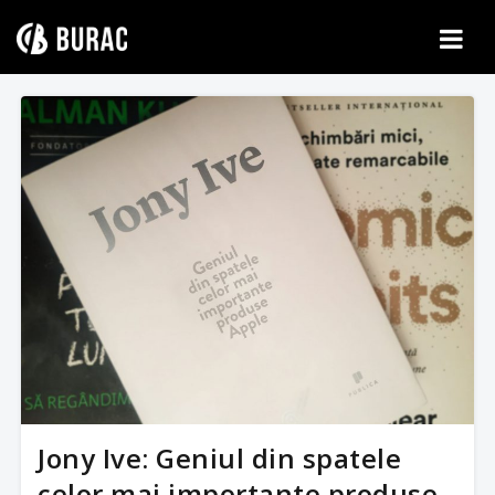
Skip
to
content
Jony Ive: Geniul din spatele
celor mai importante produse