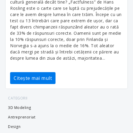
cultură generală decât tine? „Factfulness” de Hans
Rosling este o carte care se luptă cu prejudecățile pe
care le avem despre lumea în care trăim. Începe cu un
test cu 13 întrebări care pare extrem de ușor, dar ca
fapt divers chimpanzeii răspunzând aleator au o rată
de 33% de răspunsuri corecte. Oamenii sunt pe medie
la 10% răspunsuri corecte, doar prin Finlanda și
Norvegia s-a ajuns la o medie de 16%. Tot aleator
dacă mergi pe stradă și întrebi cetățenii ce părere au
despre lumea din ziua de astăzi, majoritatea…
Citește mai mult
CATEGORII
3D Modeling
Antreprenoriat
Design